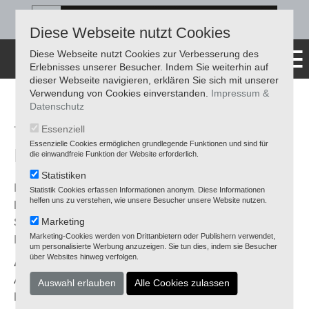
Diese Webseite nutzt Cookies
Diese Webseite nutzt Cookies zur Verbesserung des
Erlebnisses unserer Besucher. Indem Sie weiterhin auf
dieser Webseite navigieren, erklären Sie sich mit unserer
Verwendung von Cookies einverstanden.
Impressum &
Datenschutz
TOYOTA BEIM ZÜND
Essenziell
Essenzielle Cookies ermöglichen grundlegende Funktionen und sind für
MOBILCENTER
die einwandfreie Funktion der Website erforderlich.
Statistiken
Ihre Toyota sind bei uns weiterhin in besten
Statistik Cookies erfassen Informationen anonym. Diese Informationen
helfen uns zu verstehen, wie unsere Besucher unsere Website nutzen.
Händen – wir bieten zuverlässigen Aftersales-
Service für Wartung, Reparaturen und
Marketing
Marketing-Cookies werden von Drittanbietern oder Publishern verwendet,
Inspektionen.
um personalisierte Werbung anzuzeigen. Sie tun dies, indem sie Besucher
über Websites hinweg verfolgen.
Aftersales-Service:
Als erfahrene Spezialisten setzen wir moderne
Diagnosegeräte und originale oder kompatible